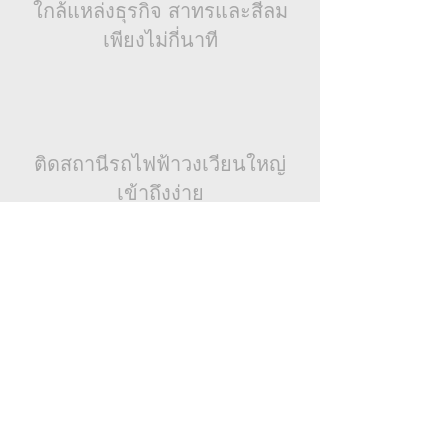
ใกล้แหล่งธุรกิจ สาทรและสีลม
เพียงไม่กี่นาที
ติดสถานีรถไฟฟ้าวงเวียนใหญ่
เข้าถึงง่าย
ล้อมรอบด้วยร้านค้า
ใกล้ร้านสะดวกซื้อ 7-11 และห้าง
ไอคอนสยาม รวมถึงร้านอาหาร